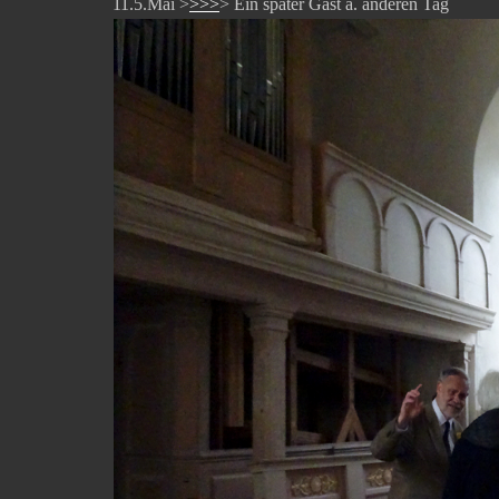
11.5.Mai >
>>>
> Ein später Gast a. anderen Tag