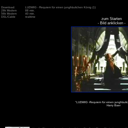
Download:
LUDWIG - Requiem für einen jungfräulichen König (1)
28k Modem
88 min.
56k Modem
40 min.
DSL/Cable
realtime
zum Starten
- Bild anklicken -
"LUDWIG -Requiem für einen jungfräuli
Harry Baer