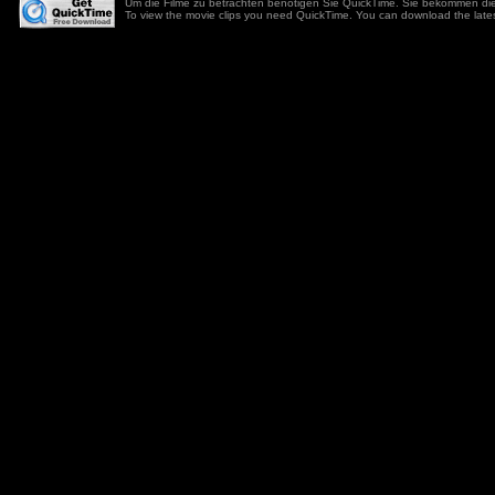
Um die Filme zu betrachten benötigen Sie QuickTime. Sie bekommen die
To view the movie clips you need QuickTime. You can download the lates